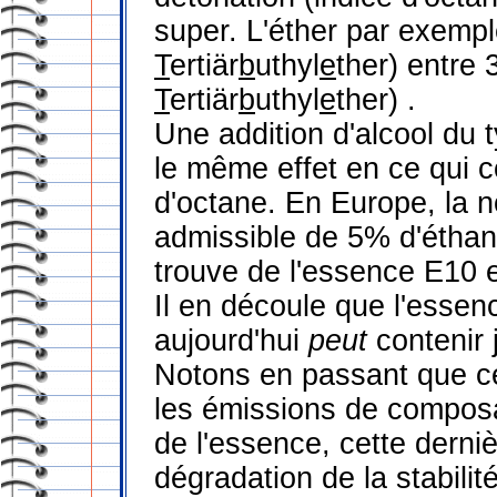
super. L'éther par exemp
T
ertiär
b
uthyl
e
ther) entre
T
ertiär
b
uthyl
e
ther) .
Une addition d'alcool du 
le même effet en ce qui co
d'octane. En Europe, la
admissible de 5% d'éthan
trouve de l'essence E10 e
Il en découle que l'essen
aujourd'hui
peut
contenir 
Notons en passant que ce
les émissions de composa
de l'essence, cette dern
dégradation de la stabili