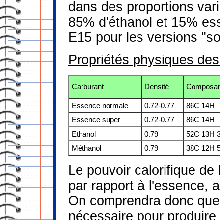
dans des proportions varia
85% d'éthanol et 15% es
E15 pour les versions "sof
Propriétés physiques de
Carburant
Densité
Composan
Essence normale
0.72-0.77
86C 14H
Essence super
0.72-0.77
86C 14H
Ethanol
0.79
52C 13H 
Méthanol
0.79
38C 12H 
Le pouvoir calorifique de 
par rapport à l'essence, a
On comprendra donc que l
nécessaire pour produire