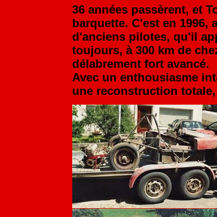
36 années passèrent, et To
barquette. C'est en 1996,
d'anciens pilotes, qu'il ap
toujours, à 300 km de chez
délabrement fort avancé.
Avec un enthousiasme intac
une reconstruction totale,