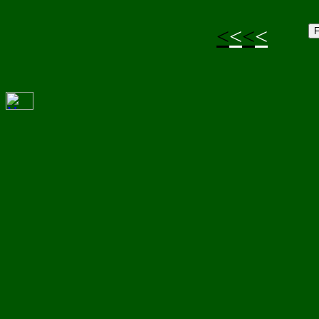
<
<
<
<